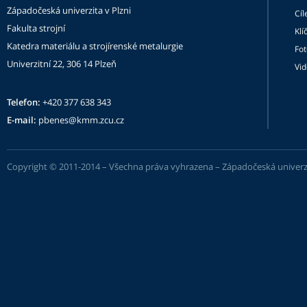
Západočeská univerzita v Plzni
Cíl
Fakulta strojní
Klí
Katedra materiálu a strojírenské metalurgie
Fot
Univerzitní 22, 306 14 Plzeň
Vi
Telefon:
+420 377 638 343
E-mail:
pbenes@kmm.zcu.cz
Copyright © 2011-2014 – Všechna práva vyhrazena –
Západočeská univerzi