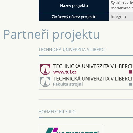
Systém vzděl
Název projektu
moderního t
Integrita
Zkrácený název projektu
Partneři projektu
TECHNICKÁ UNIVERZITA V LIBERCI
HOFMEISTER S.R.O.