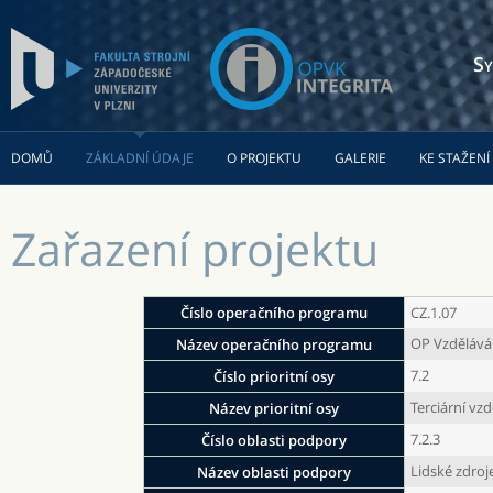
Sy
DOMŮ
ZÁKLADNÍ ÚDAJE
O PROJEKTU
GALERIE
KE STAŽENÍ
Zařazení projektu
Číslo operačního programu
CZ.1.07
OP Vzdělává
Název operačního programu
7.2
Číslo prioritní osy
Terciární vz
Název prioritní osy
7.2.3
Číslo oblasti podpory
Lidské zdroj
Název oblasti podpory